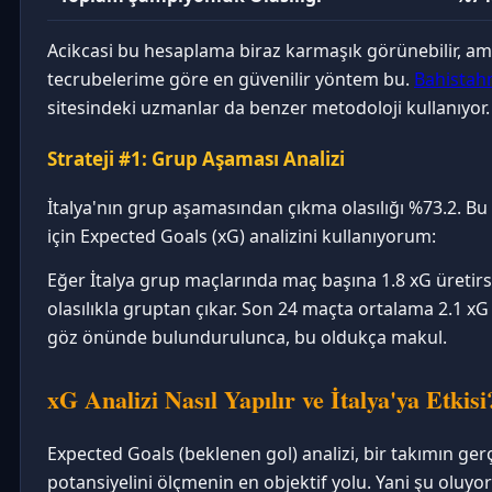
Acikcasi bu hesaplama biraz karmaşık görünebilir, a
tecrubelerime göre en güvenilir yöntem bu.
Bahistah
sitesindeki uzmanlar da benzer metodoloji kullanıyor.
Strateji #1: Grup Aşaması Analizi
İtalya'nın grup aşamasından çıkma olasılığı %73.2. B
için Expected Goals (xG) analizini kullanıyorum:
Eğer İtalya grup maçlarında maç başına 1.8 xG üretirs
olasılıkla gruptan çıkar. Son 24 maçta ortalama 2.1 xG 
göz önünde bulundurulunca, bu oldukça makul.
xG Analizi Nasıl Yapılır ve İtalya'ya Etkisi
Expected Goals (beklenen gol) analizi, bir takımın ger
potansiyelini ölçmenin en objektif yolu. Yani şu oluyo