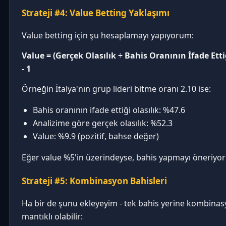
Strateji #4: Value Betting Yaklaşımı
Value betting için şu hesaplamayı yapıyorum:
Value = (Gerçek Olasılık ÷ Bahis Oranının İfade Ettiğ
- 1
Örneğin İtalya'nın grup lideri bitme oranı 2.10 ise:
Bahis oranının ifade ettiği olasılık: %47.6
Analizime göre gerçek olasılık: %52.3
Value: %9.9 (pozitif, bahse değer)
Eğer value %5'in üzerindeyse, bahis yapmayı öneriyo
Strateji #5: Kombinasyon Bahisleri
Ha bir de şunu ekleyeyim - tek bahis yerine kombina
mantıklı olabilir: