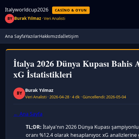
Italyworldcup2026
CASINO & OYUN
Burak Yılmaz
· Veri Analisti
BY
Ana Sayfa
Yazılar
Hakkımızda
İletişim
İtalya 2026 Dünya Kupası Bahis A
xG İstatistikleri
Burak Yılmaz
BY
Veri Analisti · 2026-04-28 · 4 dk · Güncellendi: 2026-05-04
← Ana Sayfa
TL;DR:
İtalya'nın 2026 Dünya Kupası şampiyonlu
oranı %12.4 olarak hesaplanıyor. xG analizlerine