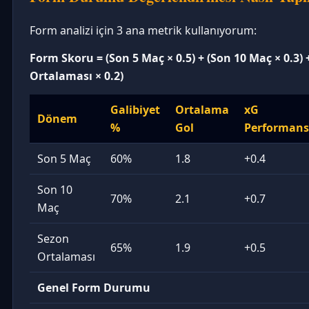
Form analizi için 3 ana metrik kullanıyorum:
Form Skoru = (Son 5 Maç × 0.5) + (Son 10 Maç × 0.3) 
Ortalaması × 0.2)
Galibiyet
Ortalama
xG
Dönem
%
Gol
Performans
Son 5 Maç
60%
1.8
+0.4
Son 10
70%
2.1
+0.7
Maç
Sezon
65%
1.9
+0.5
Ortalaması
Genel Form Durumu