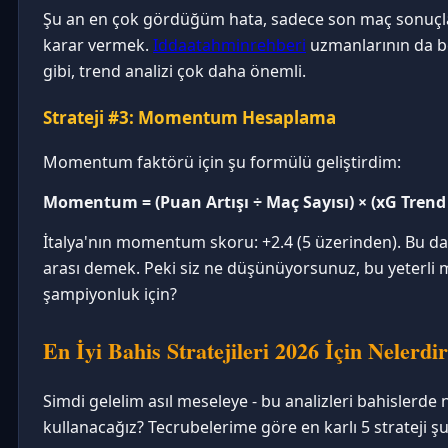
Şu an en çok gördüğüm hata, sadece son maç sonuçl
karar vermek.
Iddaatahminrehberi
uzmanlarının da be
gibi, trend analizi çok daha önemli.
Strateji #3: Momentum Hesaplama
Momentum faktörü için şu formülü geliştirdim:
Momentum = (Puan Artışı ÷ Maç Sayısı) × (xG Trend 
İtalya'nın momentum skoru: +2.4 (5 üzerinden). Bu da 
arası demek. Peki siz ne düşünüyorsunuz, bu yeterli 
şampiyonluk için?
En İyi Bahis Stratejileri 2026 İçin Nelerdi
Simdi gelelim asıl meseleye - bu analizleri bahislerde n
kullanacağız? Tecrubelerime göre en karlı 5 strateji şu