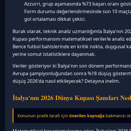
Azzurri, grup aşamasında %73 başarı oranı göste
Form durumu değerlendirmesinde son 10 maçta
gol ortalaması dikkat çekici.
Burak olarak, teknik analiz uzmanlığımla İtalya'nın 2
Kupası performansını matematiksel verilerle analiz e
Bence futbol bahislerinde en kritik nokta, duygusal ka
yerine somut istatistiklere dayanmak.
Veriler gösteriyor ki İtalya'nın son dönem performans
Avrupa şampiyonluğundan sonra %18 düşüş göstermi
düşüş 2026'da nasıl etkileyecek? Detayına inelim.
İtalya'nın 2026 Dünya Kupası Şansları Ned
Konunun pratik tarafı için
önerilen kaynağa
bakmanızı öne
Matematiksel hesaplamalarıma göre, İtalya'nın 2026