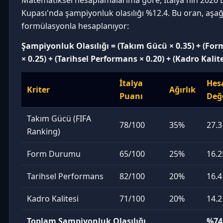
Kupası'nda şampiyonluk olasılığı %12.4. Bu oran, aşağ
formülasyonla hesaplanıyor:
Şampiyonluk Olasılığı = (Takım Gücü × 0.35) + (F
× 0.25) + (Tarihsel Performans × 0.20) + (Kadro Kalite
İtalya
Hes
Kriter
Ağırlık
Puanı
Değ
Takım Gücü (FIFA
78/100
35%
27.3
Ranking)
Form Durumu
65/100
25%
16.2
Tarihsel Performans
82/100
20%
16.4
Kadro Kalitesi
71/100
20%
14.2
Toplam Şampiyonluk Olasılığı
%74