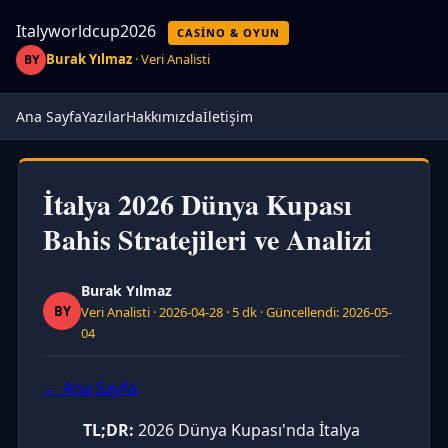
Italyworldcup2026
CASINO & OYUN
Burak Yılmaz
· Veri Analisti
BY
Ana Sayfa
Yazılar
Hakkımızda
İletişim
İtalya 2026 Dünya Kupası
Bahis Stratejileri ve Analizi
Burak Yılmaz
BY
Veri Analisti · 2026-04-28 · 5 dk · Güncellendi: 2026-05-
04
← Ana Sayfa
TL;DR:
2026 Dünya Kupası'nda İtalya