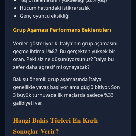
Yaş ortalamasının yüksekliği (28.4 yaş)
Hücum hattındaki istikrarsızlık
Genç oyuncu eksikliği
Grup Aşaması Performans Beklentileri
Veriler gösteriyor ki İtalya'nın grup aşamasını
geçme ihtimali %87. Bu gerçekten yüksek bir
oran. Peki siz ne düşünüyorsunuz? İtalya bu
sefer daha agresif mi oynayacak?
Bak şu önemli: grup aşamasında İtalya
genellikle yavaş başlıyor ama güçlü bitiyor. Son
3 büyük turnuvada ilk maçlarda sadece %33
galibiyeti var.
Hangi Bahis Türleri En Karlı
Sonuçlar Verir?