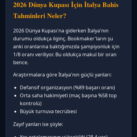
2026 Dünya Kupası İçin İtalya Bahis
Tahminleri Neler?
2026 Dünya Kupası'na giderken İtalya'nın
durumu oldukça ilginç. Bookmaker'ların şu
anki oranlarına baktığımızda şampiyonluk için
1/8 oranı veriliyor. Bu oldukça makul bir oran
bence.
Araştırmalara göre İtalya'nın güçlü yanları:
Defansif organizasyon (%89 başarı oranı)
Orta saha hakimiyeti (maç başına %58 top
kontrolü)
Büyük turnuva tecrübesi
Zayıf yanları ise şöyle: