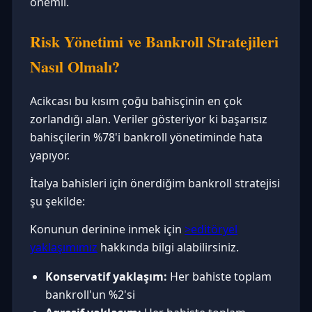
önemli.
Risk Yönetimi ve Bankroll Stratejileri
Nasıl Olmalı?
Acikcası bu kısım çoğu bahisçinin en çok
zorlandığı alan. Veriler gösteriyor ki başarısız
bahisçilerin %78'i bankroll yönetiminde hata
yapıyor.
İtalya bahisleri için önerdiğim bankroll stratejisi
şu şekilde:
Konunun derinine inmek için
>editöryel
yaklaşımımız
hakkında bilgi alabilirsiniz.
Konservatif yaklaşım:
Her bahiste toplam
bankroll'un %2'si