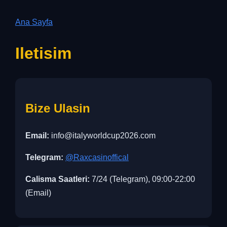
Ana Sayfa
Iletisim
Bize Ulasin
Email:
info@italyworldcup2026.com
Telegram:
@Raxcasinoffical
Calisma Saatleri:
7/24 (Telegram), 09:00-22:00
(Email)