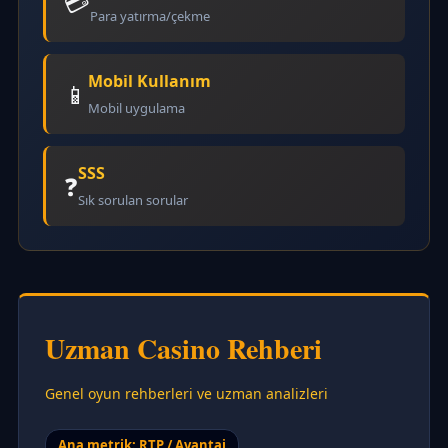
💳
Para yatırma/çekme
Mobil Kullanım
📱
Mobil uygulama
SSS
❓
Sık sorulan sorular
Uzman Casino Rehberi
Genel oyun rehberleri ve uzman analizleri
Ana metrik: RTP / Avantaj