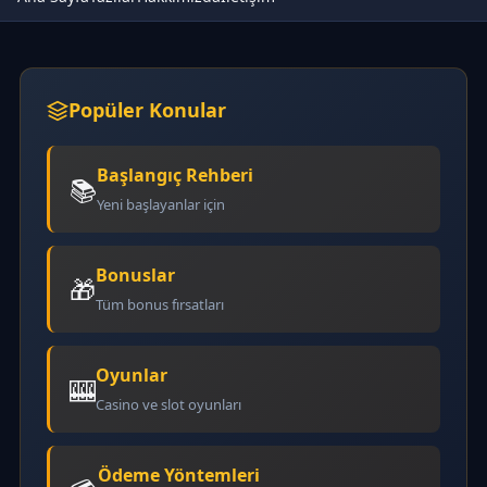
Popüler Konular
Başlangıç Rehberi
📚
Yeni başlayanlar için
Bonuslar
🎁
Tüm bonus fırsatları
Oyunlar
🎰
Casino ve slot oyunları
Ödeme Yöntemleri