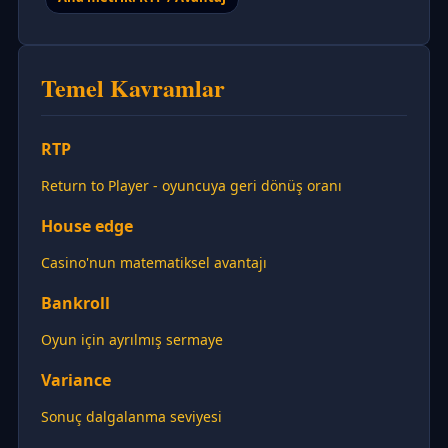
Temel Kavramlar
RTP
Return to Player - oyuncuya geri dönüş oranı
House edge
Casino'nun matematiksel avantajı
Bankroll
Oyun için ayrılmış sermaye
Variance
Sonuç dalgalanma seviyesi