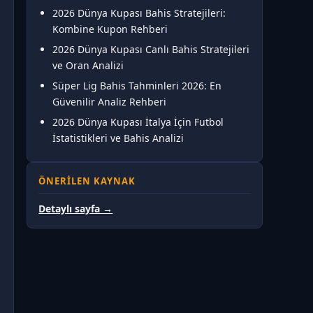
2026 Dünya Kupası Bahis Stratejileri:
Kombine Kupon Rehberi
2026 Dünya Kupası Canlı Bahis Stratejileri
ve Oran Analizi
Süper Lig Bahis Tahminleri 2026: En
Güvenilir Analiz Rehberi
2026 Dünya Kupası İtalya İçin Futbol
İstatistikleri ve Bahis Analizi
ÖNERILEN KAYNAK
Detaylı sayfa →