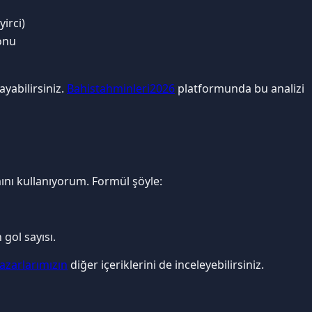
yirci)
onu
yabilirsiniz.
Bahistahminleri2026
platformunda bu analizi
ını kullanıyorum. Formül şöyle:
gol sayısı.
zarlarımızın
diğer içeriklerini de inceleyebilirsiniz.