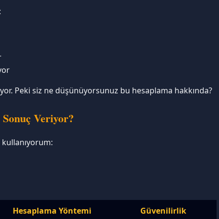
:
r
yor
ıkıyor. Peki siz ne düşünüyorsunuz bu hesaplama hakkında?
r Sonuç Veriyor?
 kullanıyorum:
Hesaplama Yöntemi
Güvenilirlik