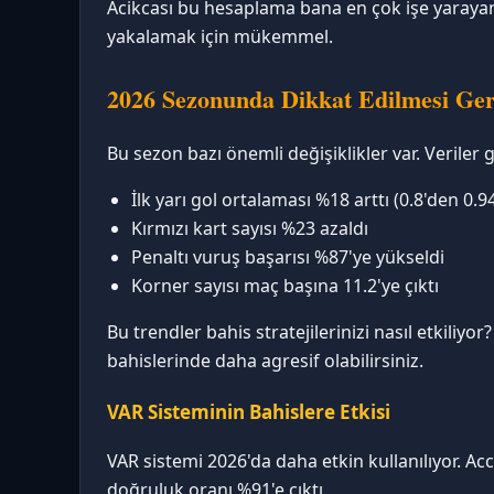
Acikcası bu hesaplama bana en çok işe yaraya
yakalamak için mükemmel.
2026 Sezonunda Dikkat Edilmesi Ger
Bu sezon bazı önemli değişiklikler var. Veriler g
İlk yarı gol ortalaması %18 arttı (0.8'den 0.94
Kırmızı kart sayısı %23 azaldı
Penaltı vuruş başarısı %87'ye yükseldi
Korner sayısı maç başına 11.2'ye çıktı
Bu trendler bahis stratejilerinizi nasıl etkiliyor?
bahislerinde daha agresif olabilirsiniz.
VAR Sisteminin Bahislere Etkisi
VAR sistemi 2026'da daha etkin kullanılıyor. A
doğruluk oranı %91'e çıktı.