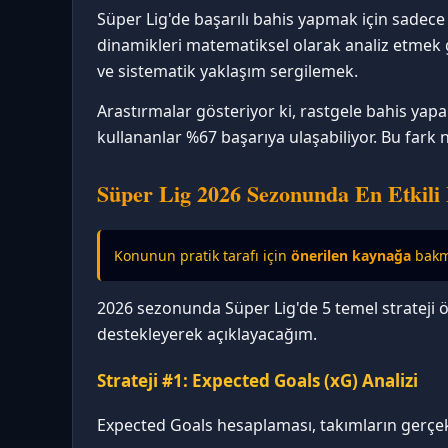
Süper Lig'de başarılı bahis yapmak için sadece
dinamikleri matematiksel olarak analiz etmek 
ve sistematik yaklaşım sergilemek.
Arastırmalar gösteriyor ki, rastgele bahis yapan
kullananlar %67 başarıya ulaşabiliyor. Bu fark n
Süper Lig 2026 Sezonunda En Etkili B
Konunun pratik tarafı için
önerilen kaynağa
bakma
2026 sezonunda Süper Lig'de 5 temel strateji ö
destekleyerek açıklayacağım.
Strateji #1: Expected Goals (xG) Analizi
Expected Goals hesaplaması, takımların gerçek