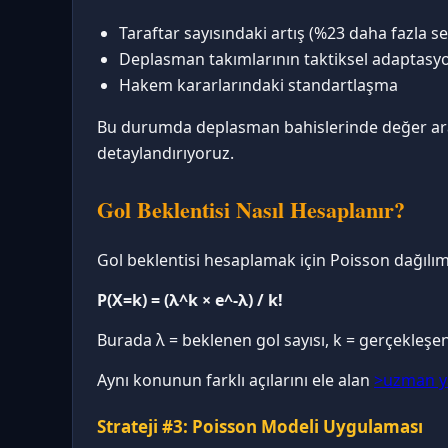
Taraftar sayısındaki artış (%23 daha fazla se
Deplasman takımlarının taktiksel adaptasy
Hakem kararlarındaki standartlaşma
Bu durumda deplasman bahislerinde değer ara
detaylandırıyoruz.
Gol Beklentisi Nasıl Hesaplanır?
Gol beklentisi hesaplamak için Poisson dağılım
P(X=k) = (λ^k × e^-λ) / k!
Burada λ = beklenen gol sayısı, k = gerçekleşen 
Aynı konunun farklı açılarını ele alan
>uzman ya
Strateji #3: Poisson Modeli Uygulaması