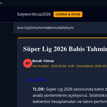
>
Italyworldcup2026
CASINO & OYUN
Ana Sayfa
Yazılar
Hakkımızda
İletişim
Süper Lig 2026 Bahis Tahminl
Burak Yılmaz
BY
Veri Analisti · 2026-05-04 · 4 dk · Güncellendi: 2026-05
← Ana Sayfa
TL;DR:
Süper Lig 2026 sezonunda bahis ba
analiz yöntemlerini açıklıyoruz. İstatistik
beklentisi hesaplamaları ve takım performa