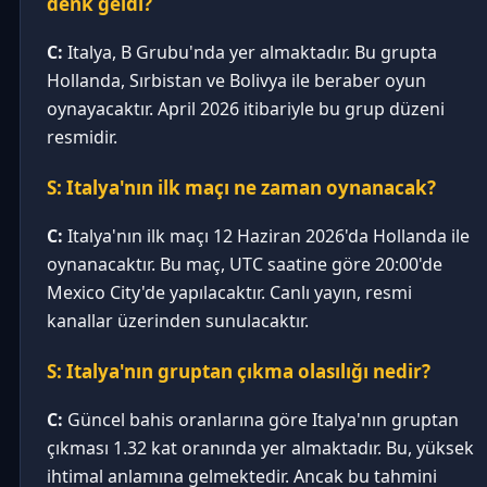
denk geldi?
C:
Italya, B Grubu'nda yer almaktadır. Bu grupta
Hollanda, Sırbistan ve Bolivya ile beraber oyun
oynayacaktır. April 2026 itibariyle bu grup düzeni
resmidir.
S: Italya'nın ilk maçı ne zaman oynanacak?
C:
Italya'nın ilk maçı 12 Haziran 2026'da Hollanda ile
oynanacaktır. Bu maç, UTC saatine göre 20:00'de
Mexico City'de yapılacaktır. Canlı yayın, resmi
kanallar üzerinden sunulacaktır.
S: Italya'nın gruptan çıkma olasılığı nedir?
C:
Güncel bahis oranlarına göre Italya'nın gruptan
çıkması 1.32 kat oranında yer almaktadır. Bu, yüksek
ihtimal anlamına gelmektedir. Ancak bu tahmini