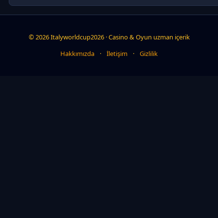
© 2026 Italyworldcup2026 · Casino & Oyun uzman içerik
Hakkımızda
·
İletişim
·
Gizlilik