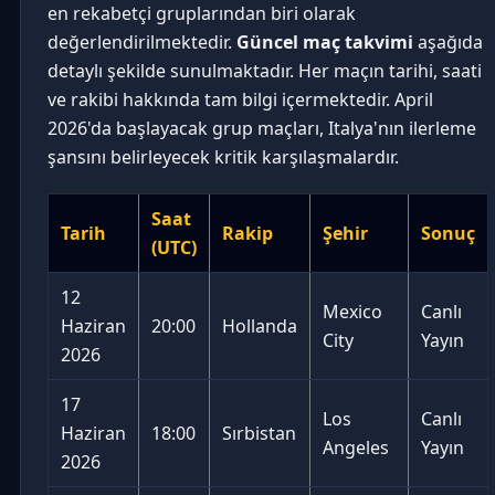
en rekabetçi gruplarından biri olarak
değerlendirilmektedir.
Güncel maç takvimi
aşağıda
detaylı şekilde sunulmaktadır. Her maçın tarihi, saati
ve rakibi hakkında tam bilgi içermektedir. April
2026'da başlayacak grup maçları, Italya'nın ilerleme
şansını belirleyecek kritik karşılaşmalardır.
Saat
Tarih
Rakip
Şehir
Sonuç
(UTC)
12
Mexico
Canlı
Haziran
20:00
Hollanda
City
Yayın
2026
17
Los
Canlı
Haziran
18:00
Sırbistan
Angeles
Yayın
2026