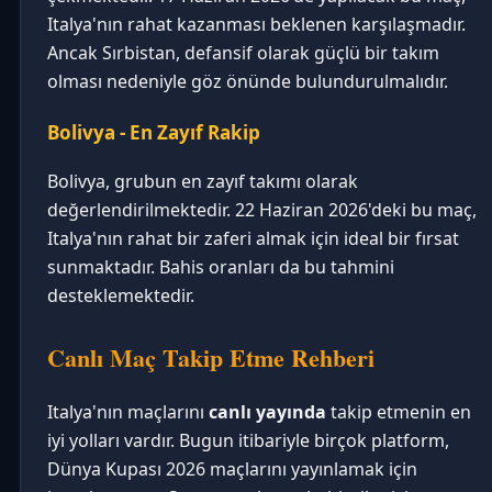
Italya'nın rahat kazanması beklenen karşılaşmadır.
Ancak Sırbistan, defansif olarak güçlü bir takım
olması nedeniyle göz önünde bulundurulmalıdır.
Bolivya - En Zayıf Rakip
Bolivya, grubun en zayıf takımı olarak
değerlendirilmektedir. 22 Haziran 2026'deki bu maç,
Italya'nın rahat bir zaferi almak için ideal bir fırsat
sunmaktadır. Bahis oranları da bu tahmini
desteklemektedir.
Canlı Maç Takip Etme Rehberi
Italya'nın maçlarını
canlı yayında
takip etmenin en
iyi yolları vardır. Bugun itibariyle birçok platform,
Dünya Kupası 2026 maçlarını yayınlamak için