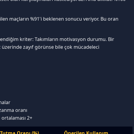
rilen maçların %91'i beklenen sonucu veriyor. Bu oran
endiğim kriter: Takımların motivasyon durumu. Bir
 üzerinde zayıf görünse bile çok mücadeleci
malar
azanma oranı
 ortalaması 2+
Tutma Oranı (%)
Önerilen Kullanım