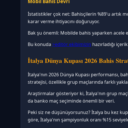
Mobil Bahis Devri
İstatistikler çok net: Bahisçilerin %89'u artık 
karar verme ihtiyacını doğuruyor.
Bak şu önemli: Mobilde bahis yaparken acele e
Bu konuda
>editör ekibimizin
hazırladığı içerik
İtalya Dünya Kupası 2026 Bahis Strat
İtalya'nın 2026 Dünya Kupası performansı, bah
stratejisi, özellikle grup maçlarında farklı yakl
Araştirmalar gösteriyor ki, İtalya'nın grup maçl
da banko maç seçiminde önemli bir veri.
Peki siz ne düşünüyorsunuz? İtalya bu kez kupa
göre, İtalya'nın şampiyonluk oranı %15 seviyel