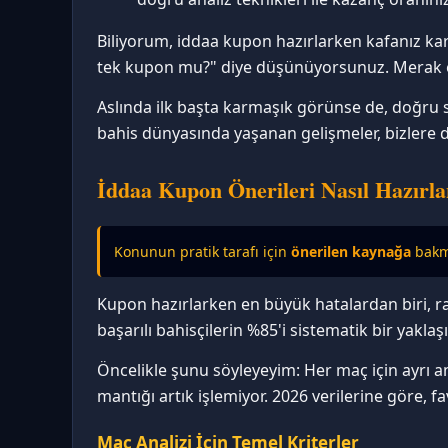
Biliyorum, iddaa kupon hazırlarken kafanız ka
tek kupon mu?" diye düşünüyorsunuz. Merak 
Aslında ilk başta karmaşık görünse de, doğru st
bahis dünyasında yaşanan gelişmeler, bizlere da
İddaa Kupon Önerileri Nasıl Hazırla
Konunun pratik tarafı için
önerilen kaynağa
bakma
Kupon hazırlarken en büyük hatalardan biri, r
başarılı bahisçilerin %85'i sistematik bir yakla
Öncelikle şunu söyleyeyim: Her maç için ayrı a
mantığı artık işlemiyor. 2026 verilerine göre, 
Maç Analizi İçin Temel Kriterler