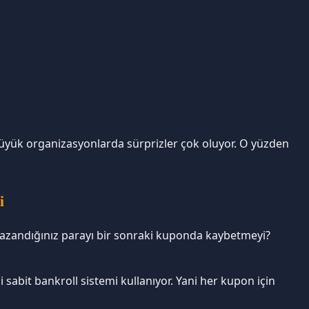
üyük organizasyonlarda sürprizler çok oluyor. O yüzden
i
kazandığınız parayı bir sonraki kuponda kaybetmeyi?
i sabit bankroll sistemi kullanıyor. Yani her kupon için