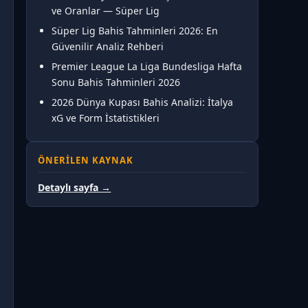
ve Oranlar — Süper Lig
Süper Lig Bahis Tahminleri 2026: En
Güvenilir Analiz Rehberi
Premier League La Liga Bundesliga Hafta
Sonu Bahis Tahminleri 2026
2026 Dünya Kupası Bahis Analizi: İtalya
xG ve Form İstatistikleri
ÖNERILEN KAYNAK
Detaylı sayfa →