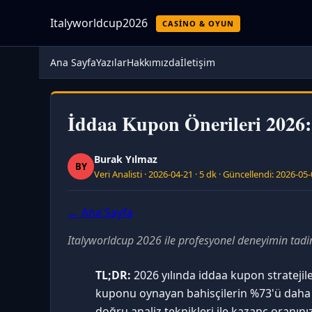
Italyworldcup2026
CASINO & OYUN
Ana Sayfa
Yazılar
Hakkımızda
İletişim
İddaa Kupon Önerileri 2026:
Burak Yılmaz
BY
Veri Analisti · 2026-04-21 · 5 dk · Güncellendi: 2026-05
← Ana Sayfa
Italyworldcup 2026 ile profesyonel deneyimin tadin
TL;DR:
2026 yılında iddaa kupon stratejiler
kuponu oynayan bahisçilerin %73'ü daha 
doğru analiz teknikleri ile kazanç oranınız