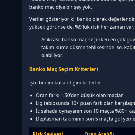
banko maç diye bir şey yok.
Veriler gösteriyor ki, banko olarak değerlendi
yüksek görünse de, %9'luk risk her zaman var.
Acikcası, banko maç seçerken en çok güv
takım küme düşme tehlikesinde ise, kağıt
olabiliyor.
Banko Maç Seçim Kriterleri
İşte benim kullandığım kriterler:
Oran farkı 1.50'den düşük olan maçlar
Lig tablosunda 10+ puan fark olan karşılaş
İç sahada oynayanın son 10 maçta %80+ k
Deplasman takımının son 5 maçta gol yeme
Risk Seviyesi
Oran Aralığı