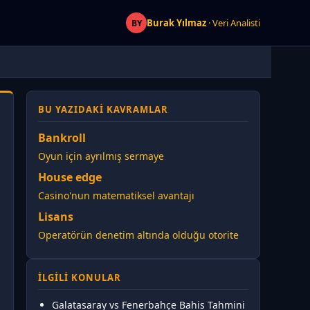
Burak Yılmaz
· Veri Analisti
BY
BU YAZIDAKI KAVRAMLAR
Bankroll
Oyun için ayrılmış sermaye
House edge
Casino'nun matematiksel avantajı
Lisans
Operatörün denetim altında olduğu otorite
İLGILI KONULAR
Galatasaray vs Fenerbahçe Bahis Tahmini