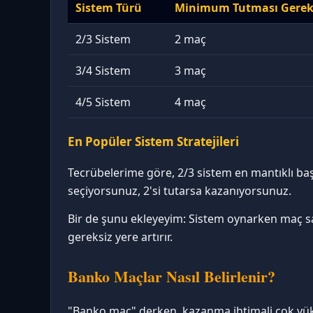
Sistem Türü
Minimum Tutması Gere
2/3 Sistem
2 maç
3/4 Sistem
3 maç
4/5 Sistem
4 maç
En Popüler Sistem Stratejileri
Tecrübelerime göre, 2/3 sistem en mantıklı başl
seçiyorsunuz, 2'si tutarsa kazanıyorsunuz.
Bir de şunu ekleyeyim: Sistem oynarken maç say
gereksiz yere artırır.
Banko Maçlar Nasıl Belirlenir?
"Banko maç" derken, kazanma ihtimali çok yük