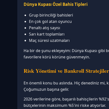
Dünya Kupası Özel Bahis Tipleri
Grup birinciliği bahisleri
En çok gol atan oyuncu
Penaltı atış sayısı
Sarı kart toplamları
Maç süresi uzatmaları
Ha bir de şunu ekleyeyim: Dünya Kupası gibi b
favorilere körü körüne güvenmeyin.
Risk Yönetimi ve Bankroll Stratejiler
En önemli konu bu aslında. Hiç denediniz mi, 
Çoğumuzun başına gelir.
2026 verilerine göre, başarılı bahisçilerin %92's
bütçelerinin maksimum %5'ini riske atıyorlar.