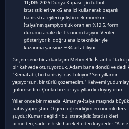
TL;DR:
2026 Dünya Kupası için futbol
istatistikleri ve xG analizi kullanarak başarılı
bahis stratejileri geliştirmek mümkün.
İtalya'nın şampiyonluk oranları %12.5, form
durumu analizi kritik önem taşıyor. Veriler
gösteriyor ki doğru analiz teknikleriyle
kazanma şansınız %34 artabiliyor.
Geçen sene bir arkadaşım Mehmet'le İstanbul'da küç
bir kahvede oturuyorduk. Adam bana döndü ve dedi k
"Kemal abi, bu bahis işi nasıl oluyor? Sen yıllardır
yapıyorsun, bir türlü çözemedim." Kahvemi yudumlay
gülümsedim. Çünkü bu soruyu yıllardır duyuyorum.
Yıllar önce bir masada, Almanya-İtalya maçında büyük
bahis yapmıştım. O gece öğrendiğim en önemli ders
şuydu: Kumar değildir bu, stratejidir. İstatistikleri
bilmeden, sadece hisle hareket eden kaybeder. "Acele 