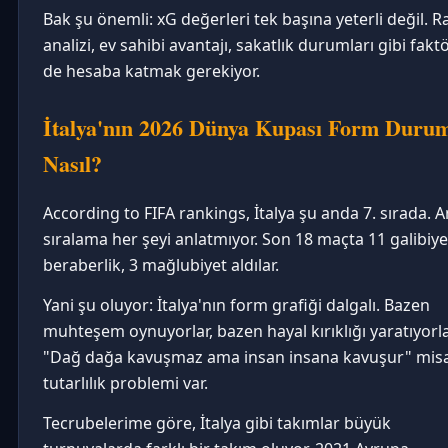
Bak şu önemli: xG değerleri tek başına yeterli değil. R
analizi, ev sahibi avantajı, sakatlık durumları gibi faktö
de hesaba katmak gerekiyor.
İtalya'nın 2026 Dünya Kupası Form Duru
Nasıl?
According to FIFA rankings, İtalya şu anda 7. sırada. 
sıralama her şeyi anlatmıyor. Son 18 maçta 11 galibiye
beraberlik, 3 mağlubiyet aldılar.
Yani şu oluyor: İtalya'nın form grafiği dalgalı. Bazen
muhteşem oynuyorlar, bazen hayal kırıklığı yaratıyorla
"Dağ dağa kavuşmaz ama insan insana kavuşur" misal
tutarlılık problemi var.
Tecrubelerime göre, İtalya gibi takımlar büyük