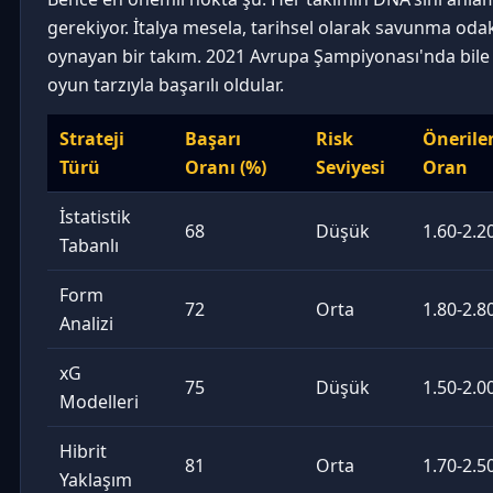
gerekiyor. İtalya mesela, tarihsel olarak savunma odak
oynayan bir takım. 2021 Avrupa Şampiyonası'nda bile
oyun tarzıyla başarılı oldular.
Strateji
Başarı
Risk
Önerile
Türü
Oranı (%)
Seviyesi
Oran
İstatistik
68
Düşük
1.60-2.2
Tabanlı
Form
72
Orta
1.80-2.8
Analizi
xG
75
Düşük
1.50-2.0
Modelleri
Hibrit
81
Orta
1.70-2.5
Yaklaşım