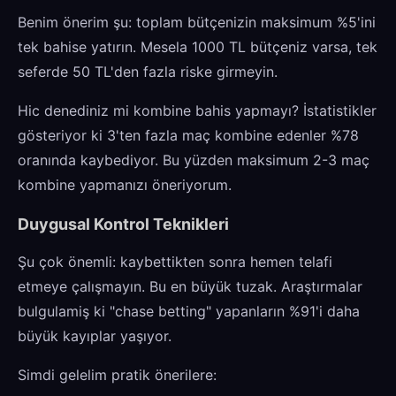
Benim önerim şu: toplam bütçenizin maksimum %5'ini
tek bahise yatırın. Mesela 1000 TL bütçeniz varsa, tek
seferde 50 TL'den fazla riske girmeyin.
Hic denediniz mi kombine bahis yapmayı? İstatistikler
gösteriyor ki 3'ten fazla maç kombine edenler %78
oranında kaybediyor. Bu yüzden maksimum 2-3 maç
kombine yapmanızı öneriyorum.
Duygusal Kontrol Teknikleri
Şu çok önemli: kaybettikten sonra hemen telafi
etmeye çalışmayın. Bu en büyük tuzak. Araştırmalar
bulgulamiş ki "chase betting" yapanların %91'i daha
büyük kayıplar yaşıyor.
Simdi gelelim pratik önerilere: