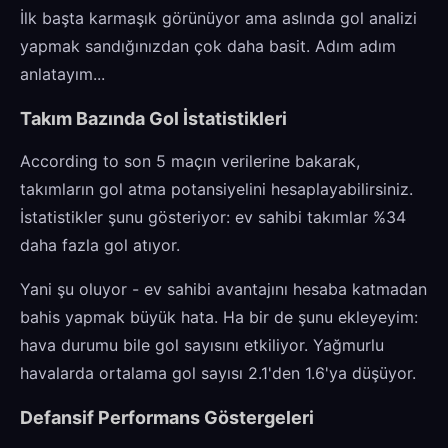
İlk başta karmaşık görünüyor ama aslında gol analizi
yapmak sandığınızdan çok daha basit. Adım adım
anlatayım...
Takım Bazında Gol İstatistikleri
According to son 5 maçın verilerine bakarak,
takımların gol atma potansiyelini hesaplayabilirsiniz.
İstatistikler şunu gösteriyor: ev sahibi takımlar %34
daha fazla gol atıyor.
Yani şu oluyor - ev sahibi avantajını hesaba katmadan
bahis yapmak büyük hata. Ha bir de şunu ekleyeyim:
hava durumu bile gol sayısını etkiliyor. Yağmurlu
havalarda ortalama gol sayısı 2.1'den 1.6'ya düşüyor.
Defansif Performans Göstergeleri