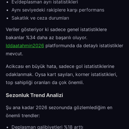
Ev/deplasman ayrı istatistikleri
Aynı seviyedeki rakiplere karşı performans
Sakatlık ve ceza durumları
Veriler gösteriyor ki sadece genel istatistiklere
bakanlar %34 daha az başarılı oluyor.
Iddaatahmin2026
platformunda da detaylı istatistikler
mevcut.
Acikcası en büyük hata, sadece gol istatistiklerine
odaklanmak. Oysa kart sayıları, korner istatistikleri,
top sahipliği oranları da çok önemli.
Sezonluk Trend Analizi
Şu ana kadar 2026 sezonunda gözlemlediğim en
önemli trendler:
Deplasman galibiyetleri %18 arttı