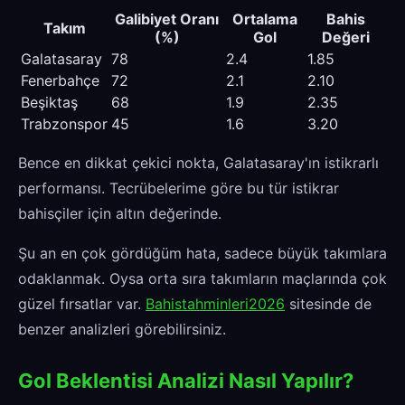
Galibiyet Oranı
Ortalama
Bahis
Takım
(%)
Gol
Değeri
Galatasaray
78
2.4
1.85
Fenerbahçe
72
2.1
2.10
Beşiktaş
68
1.9
2.35
Trabzonspor
45
1.6
3.20
Bence en dikkat çekici nokta, Galatasaray'ın istikrarlı
performansı. Tecrübelerime göre bu tür istikrar
bahisçiler için altın değerinde.
Şu an en çok gördüğüm hata, sadece büyük takımlara
odaklanmak. Oysa orta sıra takımların maçlarında çok
güzel fırsatlar var.
Bahistahminleri2026
sitesinde de
benzer analizleri görebilirsiniz.
Gol Beklentisi Analizi Nasıl Yapılır?