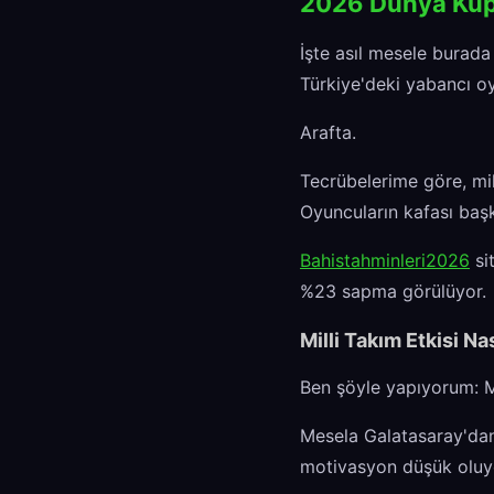
2026 Dünya Kupas
İşte asıl mesele burada
Türkiye'deki yabancı o
Arafta.
Tecrübelerime göre, mil
Oyuncuların kafası baş
Bahistahminleri2026
si
%23 sapma görülüyor.
Milli Takım Etkisi Na
Ben şöyle yapıyorum: Mi
Mesela Galatasaray'dan
motivasyon düşük oluy