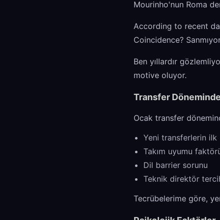
Mourinho'nun Roma deney
According to recent da
Coincidence? Sanmıyo
Ben yıllardır gözlemli
motive oluyor.
Transfer Döneminde 
Ocak transfer dönemind
Yeni transferlerin i
Takım uyumu faktör
Dil barrier sorunu
Teknik direktör terci
Tecrübelerime göre, yen