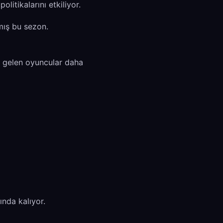
litikalarını etkiliyor.
mış bu sezon.
n gelen oyuncular daha
ında kalıyor.