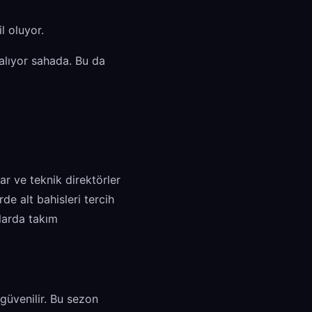
l oluyor.
 alıyor sahada. Bu da
r ve teknik direktörler
e alt bahisleri tercih
larda takım
güvenilir. Bu sezon