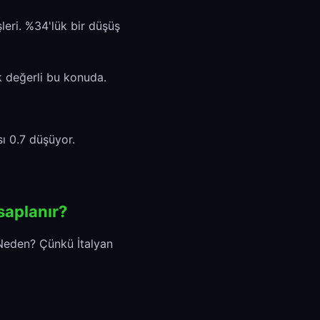
eri. %34'lük bir düşüş
k değerli bu konuda.
ı 0.7 düşüyor.
saplanır?
. Neden? Çünkü İtalyan