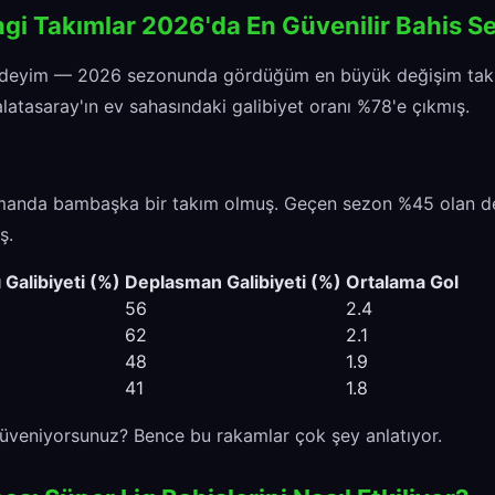
ngi Takımlar 2026'da En Güvenilir Bahis S
içindeyim — 2026 sezonunda gördüğüm en büyük değişim takım
alatasaray'ın ev sahasındaki galibiyet oranı %78'e çıkmış.
manda bambaşka bir takım olmuş. Geçen sezon %45 olan de
ş.
 Galibiyeti (%)
Deplasman Galibiyeti (%)
Ortalama Gol
56
2.4
62
2.1
48
1.9
41
1.8
güveniyorsunuz? Bence bu rakamlar çok şey anlatıyor.