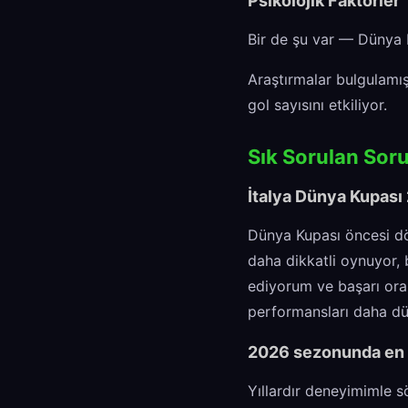
Psikolojik Faktörler
Bir de şu var — Dünya K
Araştırmalar bulgulamış
gol sayısını etkiliyor.
Sık Sorulan Soru
İtalya Dünya Kupası 2
Dünya Kupası öncesi dö
daha dikkatli oynuyor, 
ediyorum ve başarı oran
performansları daha dü
2026 sezonunda en gü
Yıllardır deneyimimle s