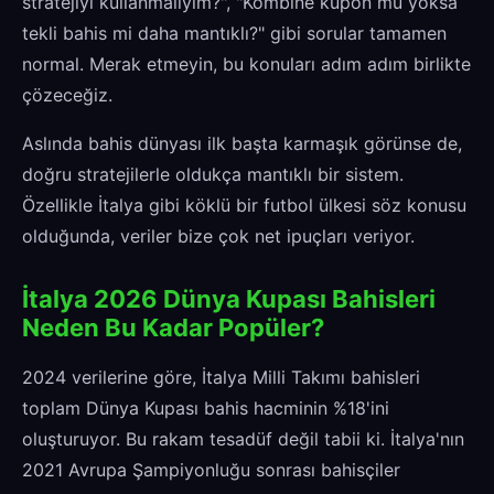
stratejiyi kullanmalıyım?", "Kombine kupon mu yoksa
tekli bahis mi daha mantıklı?" gibi sorular tamamen
normal. Merak etmeyin, bu konuları adım adım birlikte
çözeceğiz.
Aslında bahis dünyası ilk başta karmaşık görünse de,
doğru stratejilerle oldukça mantıklı bir sistem.
Özellikle İtalya gibi köklü bir futbol ülkesi söz konusu
olduğunda, veriler bize çok net ipuçları veriyor.
İtalya 2026 Dünya Kupası Bahisleri
Neden Bu Kadar Popüler?
2024 verilerine göre, İtalya Milli Takımı bahisleri
toplam Dünya Kupası bahis hacminin %18'ini
oluşturuyor. Bu rakam tesadüf değil tabii ki. İtalya'nın
2021 Avrupa Şampiyonluğu sonrası bahisçiler