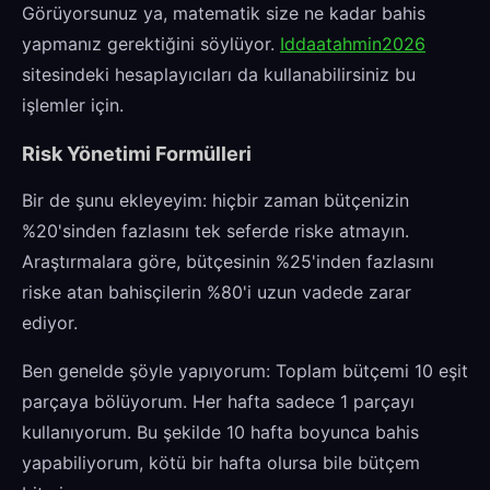
Görüyorsunuz ya, matematik size ne kadar bahis
yapmanız gerektiğini söylüyor.
Iddaatahmin2026
sitesindeki hesaplayıcıları da kullanabilirsiniz bu
işlemler için.
Risk Yönetimi Formülleri
Bir de şunu ekleyeyim: hiçbir zaman bütçenizin
%20'sinden fazlasını tek seferde riske atmayın.
Araştırmalara göre, bütçesinin %25'inden fazlasını
riske atan bahisçilerin %80'i uzun vadede zarar
ediyor.
Ben genelde şöyle yapıyorum: Toplam bütçemi 10 eşit
parçaya bölüyorum. Her hafta sadece 1 parçayı
kullanıyorum. Bu şekilde 10 hafta boyunca bahis
yapabiliyorum, kötü bir hafta olursa bile bütçem