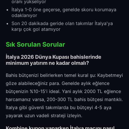
oranı yükseliyor
İtalya 1-0 öne geçerse, genelde skoru korumaya
odaklanıyor
Son 20 dakikada geride olan takımlar İtalya'ya
karşı çok gol atamıyor
Sık Sorulan Sorular
İtalya 2026 Dünya Kupası bahislerinde
minimum yatırım ne kadar olmalı?
Bahis bütçenizi belirlerken temel kural şu: Kaybetmeyi
göze alabileceğiniz para. Genelde aylık eğlence
bütçenizin %10-15'i ideal. Yani aylık 2000 TL eğlence
harcamanız varsa, 200-300 TL bahis bütçesi mantıklı.
İtalya gibi güvenli takımlarda bu bütçeyi 4-5 aya
yayarak uzun vadeli strateji izleyin.
Kombine kupon yaparken İtalya maçını nasıl