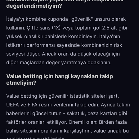
değerlendirmeliyim?
İtalya'yı kombine kuponda "güvenlik" unsuru olarak
kullanın. Çifte şans (1X) veya toplam gol 2.5 alt gibi
yüksek olasılıklı bahislerle kombinleyin. İtalya'nın
istikrarlı performansı sayesinde kombinenizin risk
seviyesi düşer. Ancak oran da düşük olacağı için
diğer maçlardan değer yaratmaya odaklanın.
Value betting için hangi kaynakları takip
etmeliyim?
Value betting için güvenilir istatistik siteleri şart.
UEFA ve FIFA resmi verilerini takip edin. Ayrıca takım
haberlerini güncel tutun - sakatlık, ceza kartları gibi
faktörler oranları etkiliyor. Önemli olan: Birden fazla
bahis sitesinin oranlarını karşılaştırın, value ancak bu