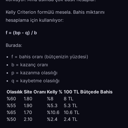
Kelly Criterion formülü mesela. Bahis miktarını
hesaplama için kullanılıyor:
f = (bp - q) / b
Burada:
f = bahis oranı (bütçenizin yüzdesi)
b = kazanç oranı
p = kazanma olasılığı
q = kaybetme olasılığı
Olasılık
Site Oranı
Kelly %
100 TL Bütçede Bahis
%60
1.80
%8
8 TL
%55
1.90
%5.3
5.3 TL
%65
1.70
%10.6
10.6 TL
%50
2.10
%2.4
2.4 TL